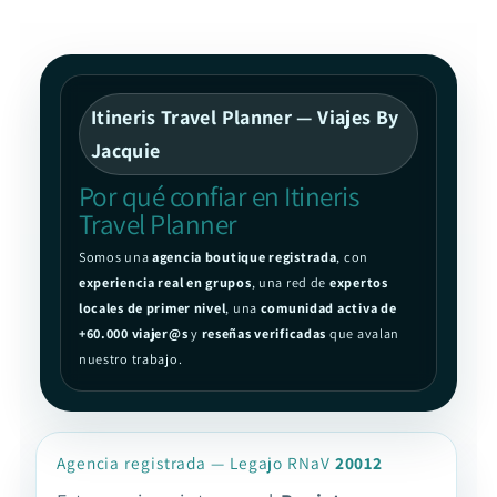
Ir
directamente
al contenido
Itineris Travel Planner — Viajes By
Jacquie
Por qué confiar en Itineris
Travel Planner
Somos una
agencia boutique registrada
, con
experiencia real en grupos
, una red de
expertos
locales de primer nivel
, una
comunidad activa de
+60.000 viajer@s
y
reseñas verificadas
que avalan
nuestro trabajo.
Agencia registrada — Legajo RNaV
20012