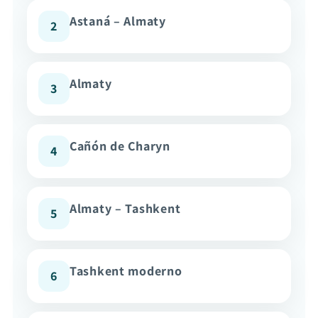
Astaná – Almaty
2
Almaty
3
Cañón de Charyn
4
Almaty – Tashkent
5
Tashkent moderno
6