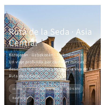
Ir
directamente
al contenido
Ruta de la Seda · Asia
Central
Kazajistán · Uzbekistán · Turkmenistán
Un viaje profundo por ciudades míticas,
desiertos legendarios y la historia viva de la
Ruta de la Seda.
16 días
7 al 22 de mayo 2026
USD 6.870
Base single