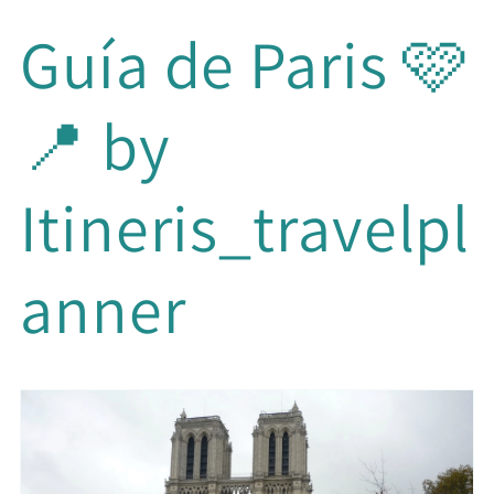
Ir
directamente
Guía de Paris 🩷
al contenido
📍 by
Itineris_travelpl
anner