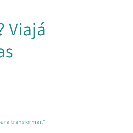
? Viajá
as
 para transformar.”