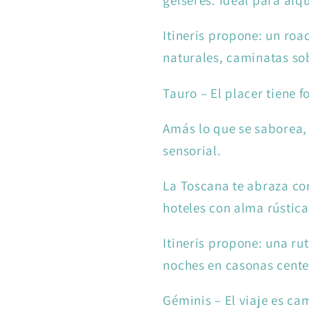
géiseres. Ideal para alqu
Itineris propone: un roa
naturales, caminatas sob
Tauro – El placer tiene f
Amás lo que se saborea, l
sensorial.
La Toscana te abraza con
hoteles con alma rústica
Itineris propone: una ru
noches en casonas centen
Géminis – El viaje es ca