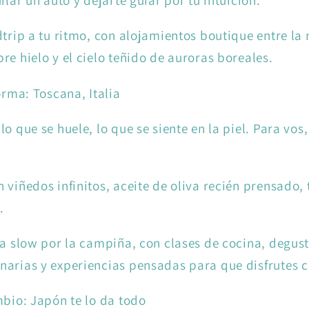
ilar un auto y dejarte guiar por tu intuición.
dtrip a tu ritmo, con alojamientos boutique entre la
re hielo y el cielo teñido de auroras boreales.
orma: Toscana, Italia
o que se huele, lo que se siente en la piel. Para vos, 
 viñedos infinitos, aceite de oliva recién prensado, 
.
ta slow por la campiña, con clases de cocina, degus
arias y experiencias pensadas para que disfrutes c
mbio: Japón te lo da todo